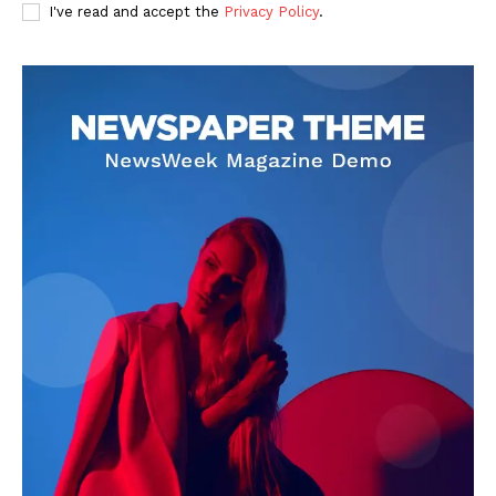
I've read and accept the
Privacy Policy
.
SUBSCRIBE NOW
Company
About
Contact us
Subscription Plans
My account