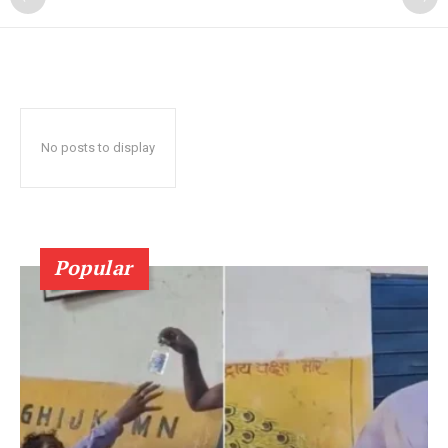
No posts to display
Popular