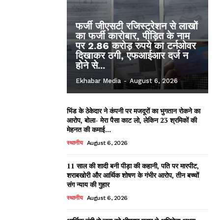
फर्जी जीएसटी रजिस्ट्रेशन से लाखों
का फर्जी कारोबार, पीड़ित के नाम
पर 2.86 करोड़ रुपये का टर्नओवर
दिखाकर ठगी, एफआईआर दर्ज न
होने से...
Ekhabar Media
-
August 6, 2026
भिंड के ठेकेदार ने कंपनी पर मजदूरों का भुगतान रोकने का
आरोप, बोला- मेरा पैसा काट लो, लेकिन 23 श्रमिकों की
मेहनत की कमाई...
स्थानीय
August 6, 2026
11 साल की शादी बनी पीड़ा की कहानी, पति पर मारपीट,
शराबखोरी और आर्थिक शोषण के गंभीर आरोप, तीन बच्चों
संग न्याय की गुहार
स्थानीय
August 6, 2026