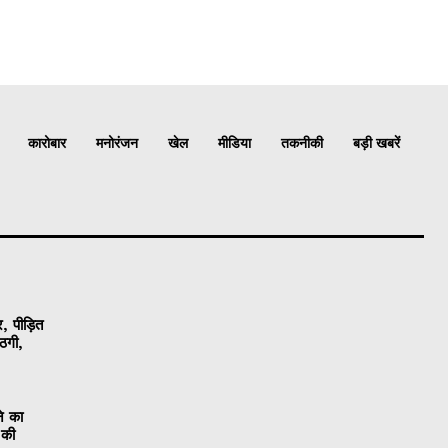
कारोबार
मनोरंजन
खेल
मीडिया
तकनीकी
बड़ी खबरें
, पीड़ित
ठगी,
ने का
 की