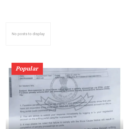
No posts to display
Popular