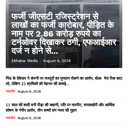
फर्जी जीएसटी रजिस्ट्रेशन से
लाखों का फर्जी कारोबार, पीड़ित के
नाम पर 2.86 करोड़ रुपये का
टर्नओवर दिखाकर ठगी, एफआईआर
दर्ज न होने से...
Ekhabar Media
-
August 6, 2026
भिंड के ठेकेदार ने कंपनी पर मजदूरों का भुगतान रोकने का आरोप, बोला- मेरा पैसा काट
लो, लेकिन 23 श्रमिकों की मेहनत की कमाई...
स्थानीय
August 6, 2026
11 साल की शादी बनी पीड़ा की कहानी, पति पर मारपीट, शराबखोरी और आर्थिक
शोषण के गंभीर आरोप, तीन बच्चों संग न्याय की गुहार
स्थानीय
August 6, 2026