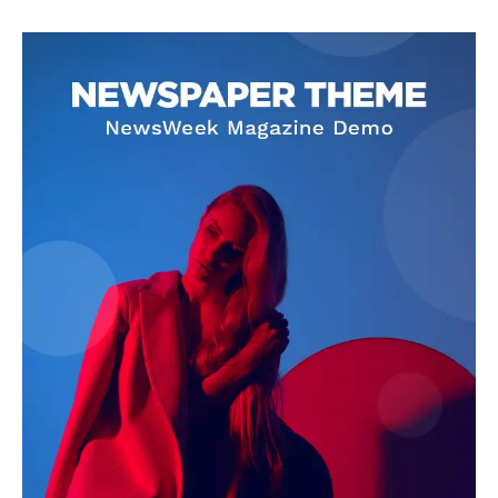
SUBSCRIBE NOW
Company
About
Contact us
Subscription Plans
My account