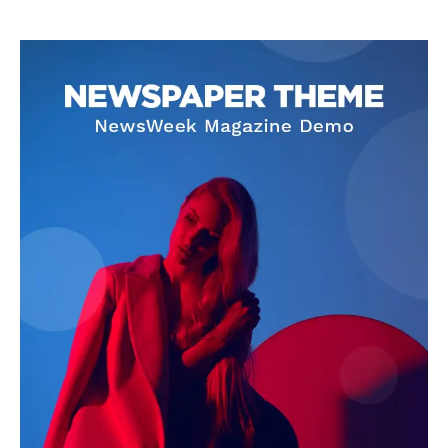
SUBSCRIBE NOW
Company
About
Contact us
Subscription Plans
My account