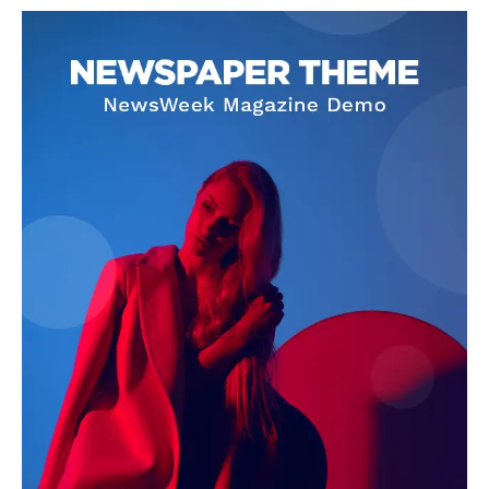
SUBSCRIBE NOW
Company
About
Contact us
Subscription Plans
My account