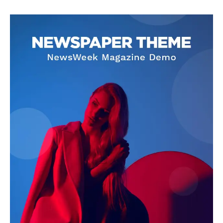
SUBSCRIBE NOW
Company
About
Contact us
Subscription Plans
My account