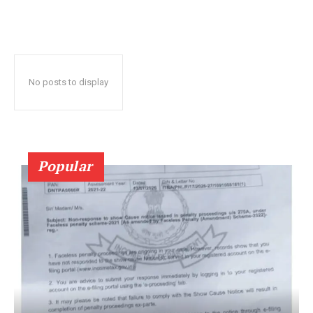
No posts to display
Popular