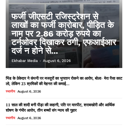
फर्जी जीएसटी रजिस्ट्रेशन से
लाखों का फर्जी कारोबार, पीड़ित के
नाम पर 2.86 करोड़ रुपये का
टर्नओवर दिखाकर ठगी, एफआईआर
दर्ज न होने से...
Ekhabar Media
-
August 6, 2026
भिंड के ठेकेदार ने कंपनी पर मजदूरों का भुगतान रोकने का आरोप, बोला- मेरा पैसा काट
लो, लेकिन 23 श्रमिकों की मेहनत की कमाई...
स्थानीय
August 6, 2026
11 साल की शादी बनी पीड़ा की कहानी, पति पर मारपीट, शराबखोरी और आर्थिक
शोषण के गंभीर आरोप, तीन बच्चों संग न्याय की गुहार
स्थानीय
August 6, 2026