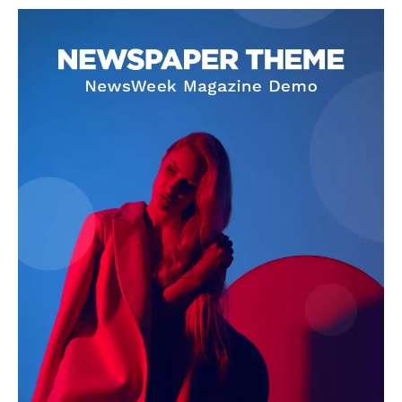
SUBSCRIBE NOW
Company
About
Contact us
Subscription Plans
My account