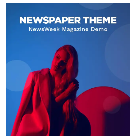
SUBSCRIBE NOW
Company
About
Contact us
Subscription Plans
My account