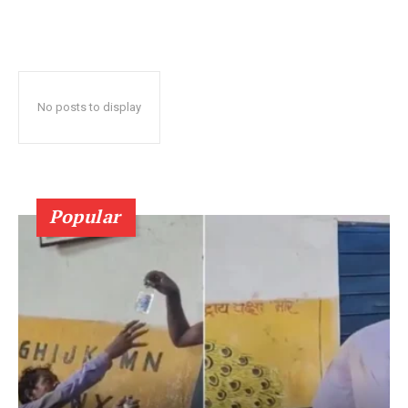
No posts to display
Popular