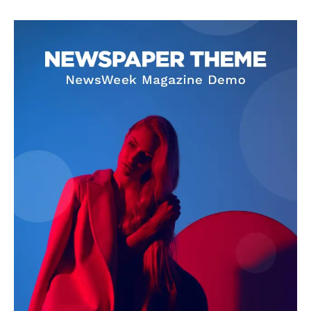
SUBSCRIBE NOW
Company
About
Contact us
Subscription Plans
My account