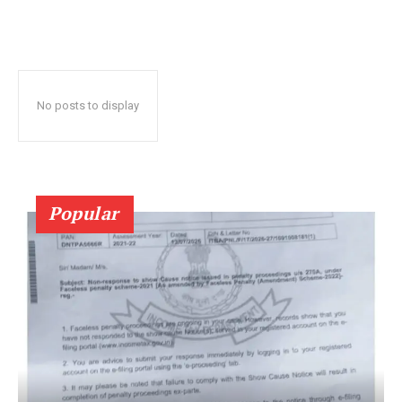
No posts to display
Popular