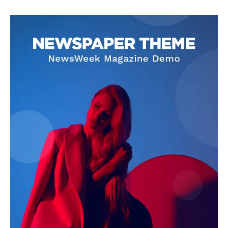
SUBSCRIBE NOW
Company
About
Contact us
Subscription Plans
My account