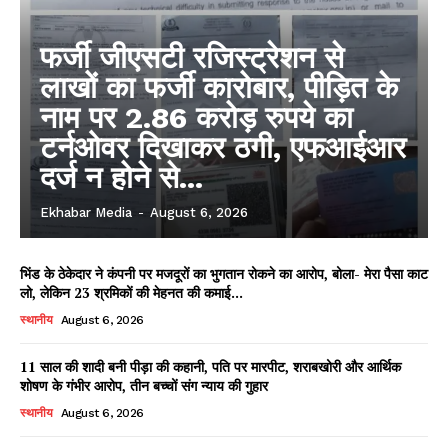
फर्जी जीएसटी रजिस्ट्रेशन से
लाखों का फर्जी कारोबार, पीड़ित के
नाम पर 2.86 करोड़ रुपये का
टर्नओवर दिखाकर ठगी, एफआईआर
दर्ज न होने से...
Ekhabar Media
-
August 6, 2026
भिंड के ठेकेदार ने कंपनी पर मजदूरों का भुगतान रोकने का आरोप, बोला- मेरा पैसा काट
लो, लेकिन 23 श्रमिकों की मेहनत की कमाई...
स्थानीय
August 6, 2026
11 साल की शादी बनी पीड़ा की कहानी, पति पर मारपीट, शराबखोरी और आर्थिक
शोषण के गंभीर आरोप, तीन बच्चों संग न्याय की गुहार
स्थानीय
August 6, 2026