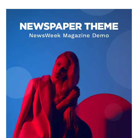
SUBSCRIBE NOW
Company
About
Contact us
Subscription Plans
My account