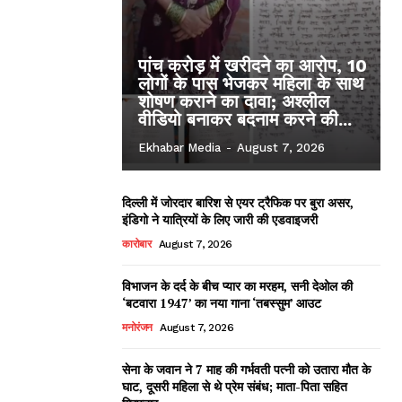
पांच करोड़ में खरीदने का आरोप, 10
लोगों के पास भेजकर महिला के साथ
शोषण कराने का दावा; अश्लील
वीडियो बनाकर बदनाम करने की...
Ekhabar Media
-
August 7, 2026
दिल्ली में जोरदार बारिश से एयर ट्रैफिक पर बुरा असर,
इंडिगो ने यात्रियों के लिए जारी की एडवाइजरी
कारोबार
August 7, 2026
विभाजन के दर्द के बीच प्यार का मरहम, सनी देओल की
‘बटवारा 1947’ का नया गाना ‘तबस्सुम’ आउट
मनोरंजन
August 7, 2026
सेना के जवान ने 7 माह की गर्भवती पत्नी को उतारा मौत के
घाट, दूसरी महिला से थे प्रेम संबंध; माता-पिता सहित