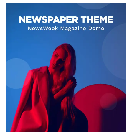
SUBSCRIBE NOW
Company
About
Contact us
Subscription Plans
My account