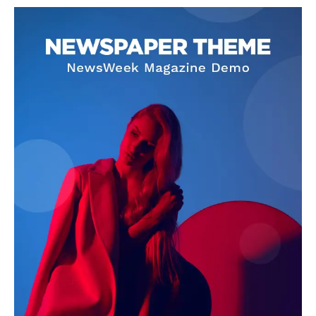
SUBSCRIBE NOW
Company
About
Contact us
Subscription Plans
My account