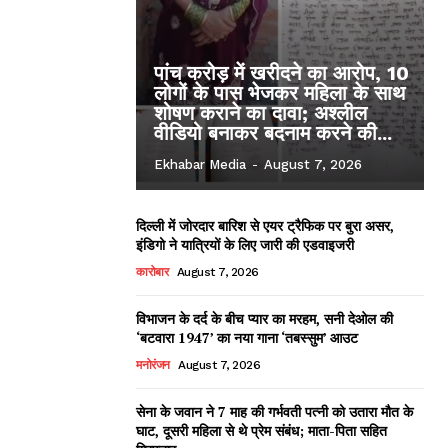
पांच करोड़ में खरीदने का आरोप, 10
लोगों के पास भेजकर महिला के साथ
शोषण कराने का दावा; अश्लील
वीडियो बनाकर बदनाम करने की...
Ekhabar Media
-
August 7, 2026
दिल्ली में जोरदार बारिश से एयर ट्रैफिक पर बुरा असर,
इंडिगो ने यात्रियों के लिए जारी की एडवाइजरी
कारोबार
August 7, 2026
विभाजन के दर्द के बीच प्यार का मरहम, सनी देओल की
‘बटवारा 1947’ का नया गाना ‘तबस्सुम’ आउट
मनोरंजन
August 7, 2026
सेना के जवान ने 7 माह की गर्भवती पत्नी को उतारा मौत के
घाट, दूसरी महिला से थे प्रेम संबंध; माता-पिता सहित