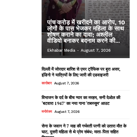
पांच करोड़ में खरीदने का आरोप, 10
लोगों के पास भेजकर महिला के साथ
शोषण कराने का दावा; अश्लील
वीडियो बनाकर बदनाम करने की...
Ekhabar Media
-
August 7, 2026
दिल्ली में जोरदार बारिश से एयर ट्रैफिक पर बुरा असर,
इंडिगो ने यात्रियों के लिए जारी की एडवाइजरी
कारोबार
August 7, 2026
विभाजन के दर्द के बीच प्यार का मरहम, सनी देओल की
‘बटवारा 1947’ का नया गाना ‘तबस्सुम’ आउट
मनोरंजन
August 7, 2026
सेना के जवान ने 7 माह की गर्भवती पत्नी को उतारा मौत के
घाट, दूसरी महिला से थे प्रेम संबंध; माता-पिता सहित