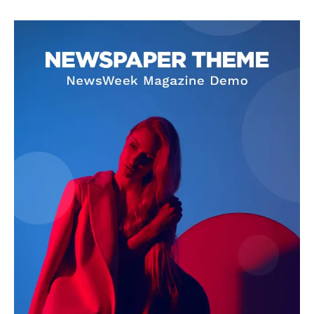
SUBSCRIBE NOW
Company
About
Contact us
Subscription Plans
My account