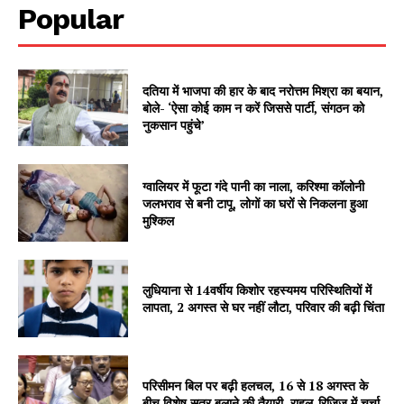
Popular
दतिया में भाजपा की हार के बाद नरोत्तम मिश्रा का बयान,
बोले- ‘ऐसा कोई काम न करें जिससे पार्टी, संगठन को
नुकसान पहुंचे’
ग्वालियर में फूटा गंदे पानी का नाला, करिश्मा कॉलोनी
जलभराव से बनी टापू, लोगों का घरों से निकलना हुआ
SUBSCRIBE NOW
मुश्किल
लुधियाना से 14वर्षीय किशोर रहस्यमय परिस्थितियों में
Company
लापता, 2 अगस्त से घर नहीं लौटा, परिवार की बढ़ी चिंता
About
Contact us
परिसीमन बिल पर बढ़ी हलचल, 16 से 18 अगस्त के
Subscription Plans
बीच विशेष सत्र बुलाने की तैयारी, राहुल-रिजिजू में चर्चा