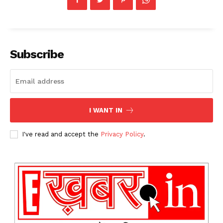
Subscribe
SUBSCRIBE NOW
I WANT IN
Company
I've read and accept the
Privacy Policy
.
About
Contact us
Subscription Plans
My account