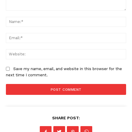
Comment:
Na
Ema
Web
Save my name, email, and website in this browser for the
next time I comment.
News Week
Magazine PRO
SHARE POST: