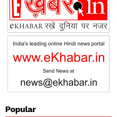
Company
About
Contact us
Subscription Plans
My account
Popular