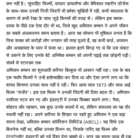
कम नहीं है। सुपरहिट फिल्मों, दमदार डायलॉग्स और बेमिसाल स्क्रीन प्रेजेंस
के साथ-साथ उनकी निजी जिंदगी भी हमेशा सुर्खियों में रही, कभी सफलता के
कारण तो कभी रेखा के साथ जुड़े किस्सों की वजह से। लेकिन इस चमक-
दमक के पीछे एक ऐसा दौर भी था, जिसे खुद अमिताभ बच्चन ने अपने जीवन
का सबसे अंधकारमय समय बताया है। आज यह सोचना भी मुश्किल लगता है कि
जिस शख्स को करोड़ों लोग भगवान की तरह पूजते हैं, वह कभी कर्ज़, अपमान
और असहायता के भंवर में फंसा था। हालात इतने बिगड़ गए थे कि उस संकट
से उबरने के लिए उनके बेटे अभिषेक बच्चन को अपनी पढ़ाई तक छोड़नी पड़ी।
संघर्ष से स्टारडम तक
अमिताभ बच्चन का शुरुआती करियर बिल्कुल भी आसान नहीं रहा। एक के बाद
एक फ्लॉप फिल्मों ने उन्हें हतोत्साहित कर दिया था और ऐसा लगने लगा था कि
शायद किस्मत उनका साथ नहीं दे रही। फिर आया साल 1973 और साथ आई
फिल्म ‘जंजीर’। इस एक फिल्म ने उनकी जिंदगी की दिशा बदल दी। अमिताभ
रातोंरात स्टार बन गए और इंडस्ट्री में उनका सिक्का चलने लगा। पैसा,
शोहरत और पहचान, सब कुछ उनके कदमों में था, लेकिन सफलता का यह दौर
स्थायी नहीं रहा। अपने करियर के शिखर पर रहते हुए अमिताभ ने एक बड़ा
सपना देखा, अमिताभ बच्चन कॉर्पोरेशन लिमिटेड (ABCL)। यह सिर्फ एक
बिजनेस नहीं था, बल्कि उनका विजन था, जिसके जरिए वह फिल्म और
एंटरटेनमेंट इंडस्ट्री को नई दिशा देना चाहते थे। मगर यह सपना जल्द ही एक