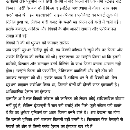
ऊंचाइयों तक पहुंचाया और हिंदी सिनेमा में वॉर फिल्मों का एक नया स्टैंडर्ड सेट
किया। ‘उरी’ के बाद दोनों फिल्म द इमॉर्टल अश्वत्थामा में दोबारा साथ काम
करने वाले थे। इस महत्वाकांक्षी साइंस-फिक्शन प्रोजेक्ट का फर्स्ट लुक भी
रिलीज़ हुआ था, लेकिन भारी बजट के चलते यह फिल्म ठंडे बस्ते में चली गई।
इसके बावजूद, आदित्य और विक्की के बीच आपसी सम्मान और प्रोफेशनल
समझ बनी रही।
विक्की ने की थी धुरंधर की जमकर तारीफ
जब पहली धुरंधर रिलीज़ हुई थी, तब विक्की कौशल ने खुले तौर पर फिल्म और
उसके निर्देशक की तारीफ की थी। इंस्टाग्राम पर उन्होंने लिखा था कि इतनी
बारीकी, विश्वास और शानदार वर्ल्ड-बिल्डिंग के साथ फिल्म बनाना आसान नहीं
होता। उन्होंने फिल्म की परफॉर्मेंस, टेक्निकल क्वालिटी और पूरी टीम की
जमकर सराहना की थी। इसके जवाब में आदित्य धर ने भी विक्की को ‘मेरा
धुरंधर’ कहकर संबोधित किया था, जिससे दोनों की दोस्ती साफ झलकती है।
आधिकारिक ऐलान का इंतजार
हालांकि अभी तक विक्की कौशल की कास्टिंग को लेकर कोई आधिकारिक घोषणा
नहीं हुई है, लेकिन इंडस्ट्री में चल रही चर्चाएं और मिले-जुले संकेत यही बताते
हैं कि वह धुरंधर यूनिवर्स का अहम हिस्सा बनने वाले हैं। अब देखना यह होगा
कि उनकी भूमिका आगे चलकर कितनी बड़ी बनती है। फिलहाल फैंस बेसब्री से
मेकर्स की ओर से किसी पक्के ऐलान का इंतजार कर रहे हैं।