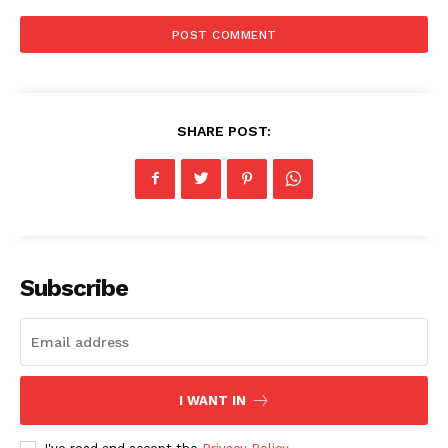
SHARE POST:
Subscribe
I WANT IN
News Week
Magazine PRO