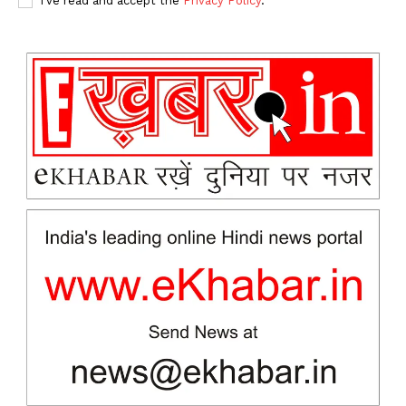
I've read and accept the
Privacy Policy
.
SUBSCRIBE NOW
Company
About
Contact us