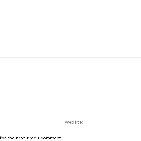
Contact us
Subscription Plans
My account
E NOW
Email:*
for the next time I comment.