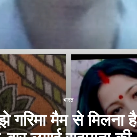
भारत
झे गरिमा मैम से मिलना ह