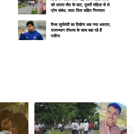
को उतारा मौत के घाट, दूसरी महिला से थे
प्रेम संबंध; माता-पिता सहित गिरफ्तार
वैभव सूर्यवंशी का दिखेगा अब नया अवतार,
राजस्थान रॉयल्स के साथ बहा रहे हैं
पसीना