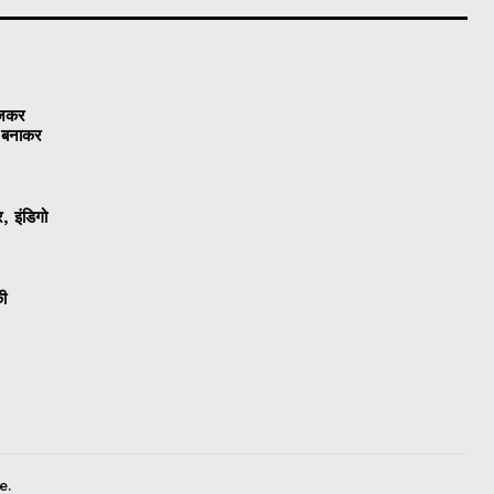
ेजकर
ो बनाकर
, इंडिगो
की
e.