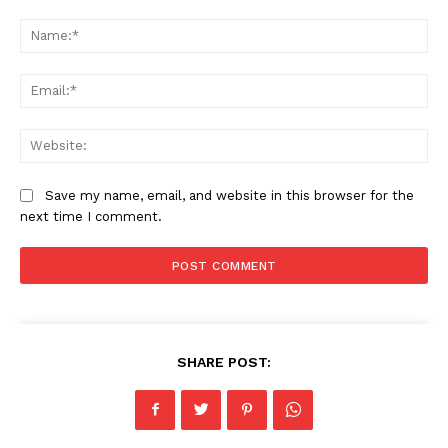
Comment:
Na
Ema
Web
Save my name, email, and website in this browser for the
next time I comment.
SHARE POST: