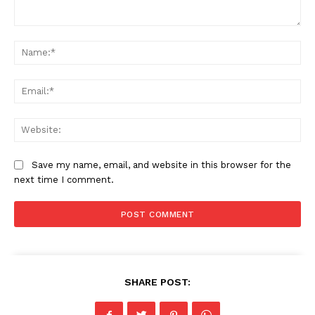
Comment:
Na
Ema
Web
Save my name, email, and website in this browser for the
next time I comment.
SHARE POST: