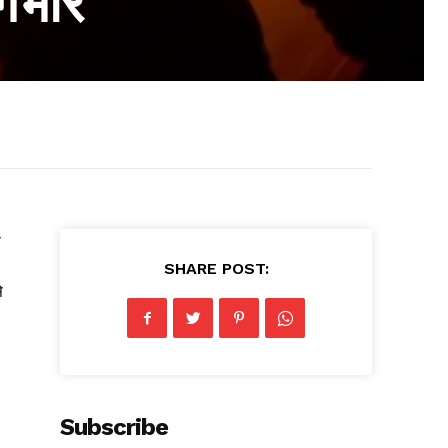
गंभीर
े
SHARE POST:
े
Subscribe