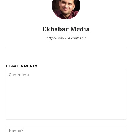
Ekhabar Media
http://www.ekhabar.in
LEAVE A REPLY
Comment:
Na