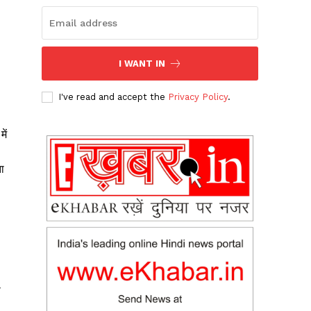
I WANT IN
I've read and accept the
Privacy Policy
.
ें
ा
ा