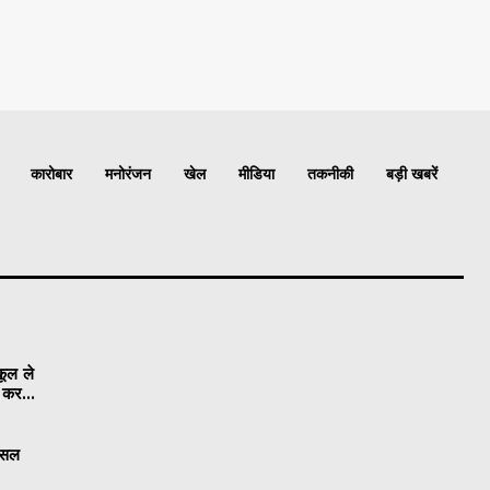
कारोबार
मनोरंजन
खेल
मीडिया
तकनीकी
बड़ी खबरें
कूल ले
ी कर...
 फसल