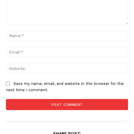
Comment:
Na
Ema
Web
Save my name, email, and website in this browser for the
next time I comment.
SHARE POST: