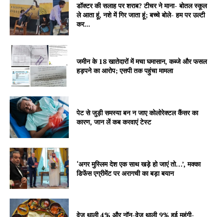
डॉक्टर की सलाह पर शराब? टीचर ने माना- बोतल स्कूल
ले आता हूं, नशे में गिर जाता हूं; बच्चे बोले- हम पर उल्टी
कर...
Company
About
जमीन के 18 खातेदारों में मचा घमासान, कब्जे और फसल
Contact us
हड़पने का आरोप; एसपी तक पहुंचा मामला
Subscription Plans
My account
पेट से जुड़ी समस्या बन न जाए कोलोरेक्टल कैंसर का
कारण, जान लें कब करवाएं टेस्ट
‘अगर मुस्लिम देश एक साथ खड़े हो जाएं तो…’, मक्का
डिफेंस एग्रीमेंट पर अरागची का बड़ा बयान
वेज थाली 4% और नॉन-वेज थाली 9% हुई महंगी-