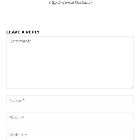
http://www.ekhabar.in
LEAVE A REPLY
Comment:
Na
Ema
Web