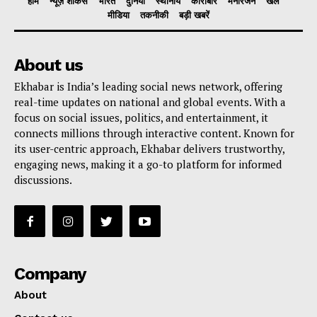
होम
न्यूज़ शोकेस
भारत
दुनिया
स्थानीय
कारोबार
मनोरंजन
खेल
मीडिया
तकनीकी
बड़ी खबरें
About us
Ekhabar is India’s leading social news network, offering
real-time updates on national and global events. With a
focus on social issues, politics, and entertainment, it
connects millions through interactive content. Known for
its user-centric approach, Ekhabar delivers trustworthy,
engaging news, making it a go-to platform for informed
discussions.
Company
About