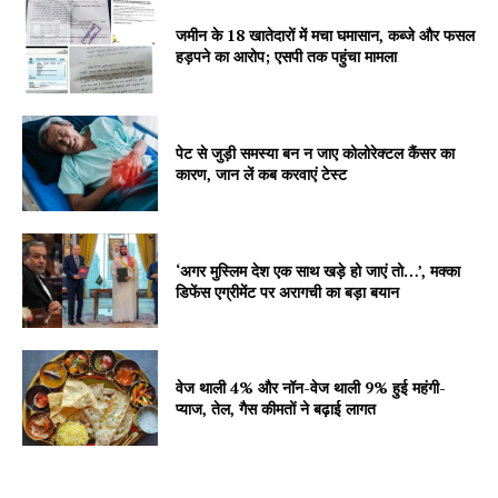
जमीन के 18 खातेदारों में मचा घमासान, कब्जे और फसल
हड़पने का आरोप; एसपी तक पहुंचा मामला
SUBSCRIBE NOW
पेट से जुड़ी समस्या बन न जाए कोलोरेक्टल कैंसर का
कारण, जान लें कब करवाएं टेस्ट
Company
‘अगर मुस्लिम देश एक साथ खड़े हो जाएं तो…’, मक्का
डिफेंस एग्रीमेंट पर अरागची का बड़ा बयान
About
Contact us
Subscription Plans
वेज थाली 4% और नॉन-वेज थाली 9% हुई महंगी-
प्याज, तेल, गैस कीमतों ने बढ़ाई लागत
My account