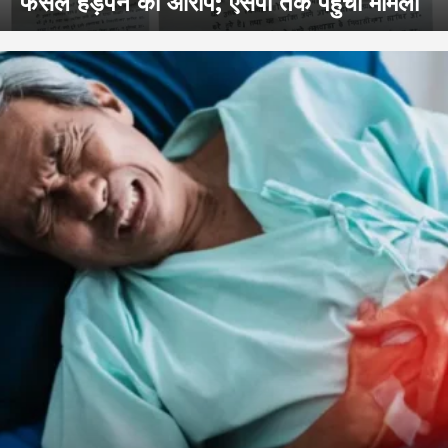
फसल हड़पने का आरोप; एसपी तक पहुंचा मामला