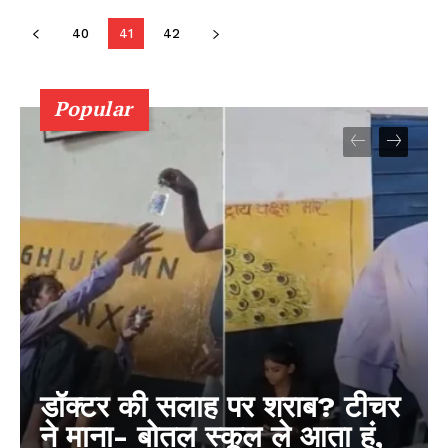
40
41
42
Popular
डॉक्टर की सलाह पर शराब? टीचर
ने माना- बोतल स्कूल ले आता हूं,