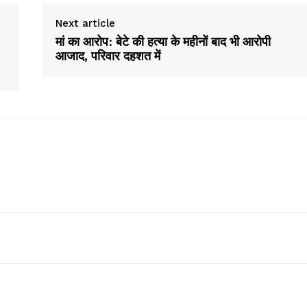
Company
Next article
About
मां का आरोप: बेटे की हत्या के महीनों बाद भी आरोपी
आजाद, परिवार दहशत में
Contact us
Subscription Plans
My account
E NOW