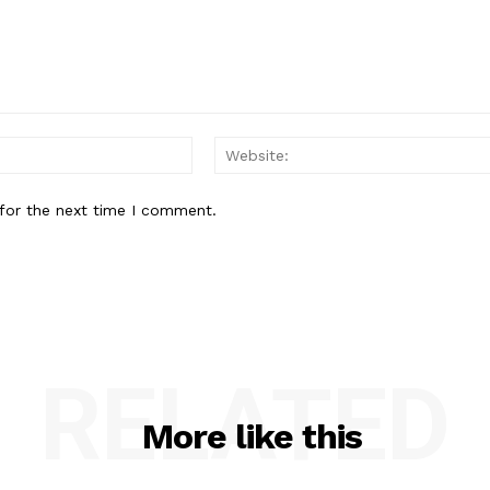
Email:*
for the next time I comment.
RELATED
More like this