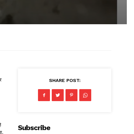
र
SHARE POST:
े
Subscribe
ा,