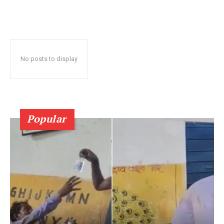
No posts to display
Popular