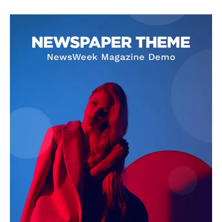
SUBSCRIBE NOW
Company
About
Contact us
Subscription Plans
My account