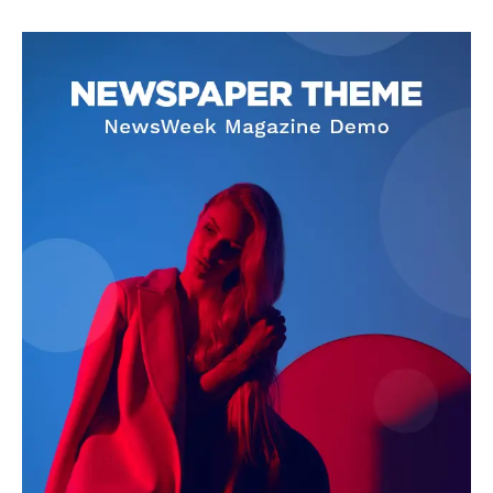
SUBSCRIBE NOW
Company
About
Contact us
Subscription Plans
My account