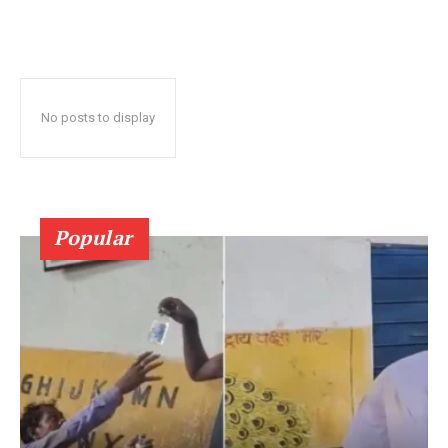
No posts to display
Popular