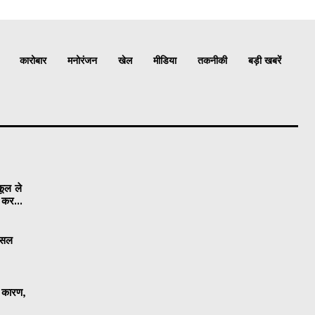
कारोबार
मनोरंजन
खेल
मीडिया
तकनीकी
बड़ी खबरें
कूल ले
ी कर...
 फसल
ा कारण,