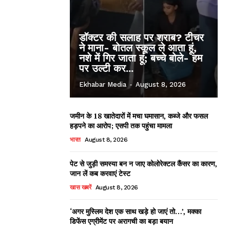
डॉक्टर की सलाह पर शराब? टीचर
ने माना- बोतल स्कूल ले आता हूं,
नशे में गिर जाता हूं; बच्चे बोले- हम
पर उल्टी कर...
Ekhabar Media
-
August 8, 2026
जमीन के 18 खातेदारों में मचा घमासान, कब्जे और फसल
हड़पने का आरोप; एसपी तक पहुंचा मामला
भारत
August 8, 2026
पेट से जुड़ी समस्या बन न जाए कोलोरेक्टल कैंसर का कारण,
जान लें कब करवाएं टेस्ट
खास खबरें
August 8, 2026
‘अगर मुस्लिम देश एक साथ खड़े हो जाएं तो…’, मक्का
डिफेंस एग्रीमेंट पर अरागची का बड़ा बयान