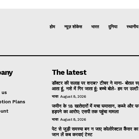
होम
न्यूज़ शोकेस
भारत
दुनिया
स्थानीय
any
The latest
डॉक्टर की सलाह पर शराब? टीचर ने माना- बोतल स्
आता हूं, नशे में गिर जाता हूं; बच्चे बोले- हम पर उल्ट
 us
भारत
August 8, 2026
ption Plans
जमीन के 18 खातेदारों में मचा घमासान, कब्जे और
ount
हड़पने का आरोप; एसपी तक पहुंचा मामला
भारत
August 8, 2026
पेट से जुड़ी समस्या बन न जाए कोलोरेक्टल कैंसर क
जान लें कब करवाएं टेस्ट