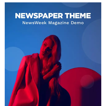
SUBSCRIBE NOW
Company
About
Contact us
Subscription Plans
My account