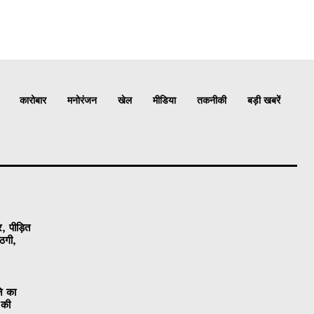
कारोबार
मनोरंजन
खेल
मीडिया
तकनीकी
बड़ी खबरें
, पीड़ित
ठगी,
ने का
 की