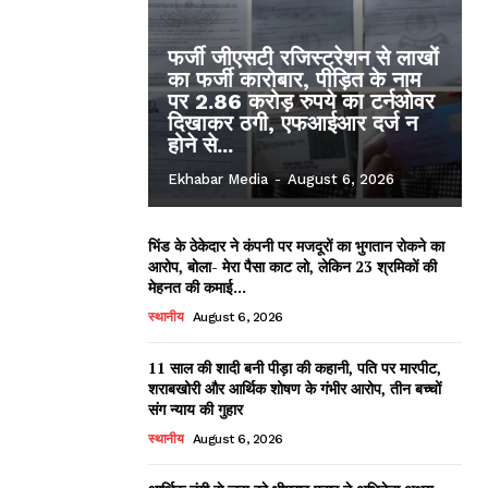
फर्जी जीएसटी रजिस्ट्रेशन से लाखों
का फर्जी कारोबार, पीड़ित के नाम
पर 2.86 करोड़ रुपये का टर्नओवर
दिखाकर ठगी, एफआईआर दर्ज न
होने से...
Ekhabar Media
-
August 6, 2026
भिंड के ठेकेदार ने कंपनी पर मजदूरों का भुगतान रोकने का
आरोप, बोला- मेरा पैसा काट लो, लेकिन 23 श्रमिकों की
मेहनत की कमाई...
स्थानीय
August 6, 2026
11 साल की शादी बनी पीड़ा की कहानी, पति पर मारपीट,
शराबखोरी और आर्थिक शोषण के गंभीर आरोप, तीन बच्चों
संग न्याय की गुहार
स्थानीय
August 6, 2026