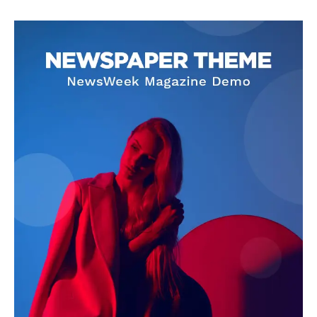
SUBSCRIBE NOW
Company
About
Contact us
Subscription Plans
My account