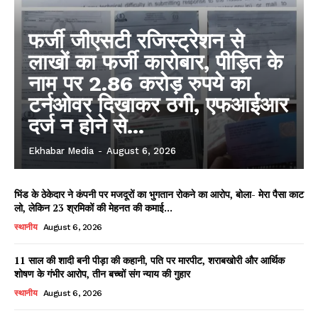
फर्जी जीएसटी रजिस्ट्रेशन से
लाखों का फर्जी कारोबार, पीड़ित के
नाम पर 2.86 करोड़ रुपये का
टर्नओवर दिखाकर ठगी, एफआईआर
दर्ज न होने से...
Ekhabar Media
-
August 6, 2026
भिंड के ठेकेदार ने कंपनी पर मजदूरों का भुगतान रोकने का आरोप, बोला- मेरा पैसा काट
लो, लेकिन 23 श्रमिकों की मेहनत की कमाई...
स्थानीय
August 6, 2026
11 साल की शादी बनी पीड़ा की कहानी, पति पर मारपीट, शराबखोरी और आर्थिक
शोषण के गंभीर आरोप, तीन बच्चों संग न्याय की गुहार
स्थानीय
August 6, 2026