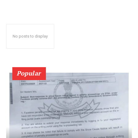
No posts to display
Popular