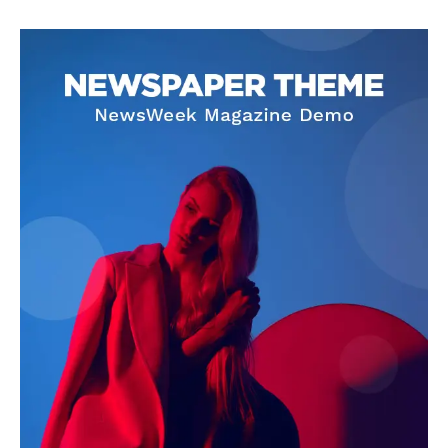
SUBSCRIBE NOW
Company
About
Contact us
Subscription Plans
My account