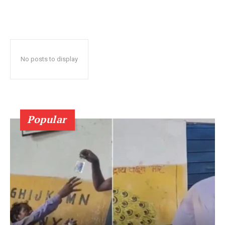
No posts to display
Popular