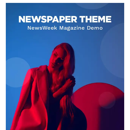
SUBSCRIBE NOW
Company
About
Contact us
Subscription Plans
My account