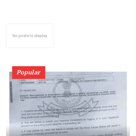
No posts to display
Popular