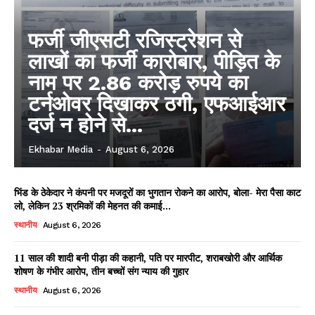
फर्जी जीएसटी रजिस्ट्रेशन से
लाखों का फर्जी कारोबार, पीड़ित के
नाम पर 2.86 करोड़ रुपये का
टर्नओवर दिखाकर ठगी, एफआईआर
दर्ज न होने से...
Ekhabar Media
-
August 6, 2026
भिंड के ठेकेदार ने कंपनी पर मजदूरों का भुगतान रोकने का आरोप, बोला- मेरा पैसा काट
लो, लेकिन 23 श्रमिकों की मेहनत की कमाई...
स्थानीय
August 6, 2026
11 साल की शादी बनी पीड़ा की कहानी, पति पर मारपीट, शराबखोरी और आर्थिक
शोषण के गंभीर आरोप, तीन बच्चों संग न्याय की गुहार
स्थानीय
August 6, 2026