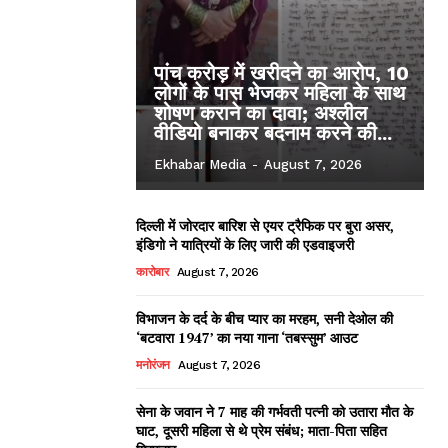
पांच करोड़ में खरीदने का आरोप, 10
लोगों के पास भेजकर महिला के साथ
शोषण कराने का दावा; अश्लील
वीडियो बनाकर बदनाम करने की...
Ekhabar Media
-
August 7, 2026
दिल्ली में जोरदार बारिश से एयर ट्रैफिक पर बुरा असर,
इंडिगो ने यात्रियों के लिए जारी की एडवाइजरी
कारोबार
August 7, 2026
विभाजन के दर्द के बीच प्यार का मरहम, सनी देओल की
‘बटवारा 1947’ का नया गाना ‘तबस्सुम’ आउट
मनोरंजन
August 7, 2026
सेना के जवान ने 7 माह की गर्भवती पत्नी को उतारा मौत के
घाट, दूसरी महिला से थे प्रेम संबंध; माता-पिता सहित