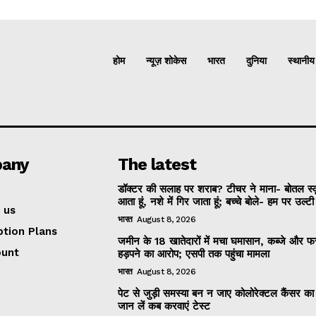
होम
न्यूज़ शोकेस
भारत
दुनिया
स्थानीय
any
The latest
डॉक्टर की सलाह पर शराब? टीचर ने माना- बोतल स्
आता हूं, नशे में गिर जाता हूं; बच्चे बोले- हम पर उल्ट
 us
भारत
August 8, 2026
ption Plans
जमीन के 18 खातेदारों में मचा घमासान, कब्जे और
ount
हड़पने का आरोप; एसपी तक पहुंचा मामला
भारत
August 8, 2026
पेट से जुड़ी समस्या बन न जाए कोलोरेक्टल कैंसर क
जान लें कब करवाएं टेस्ट