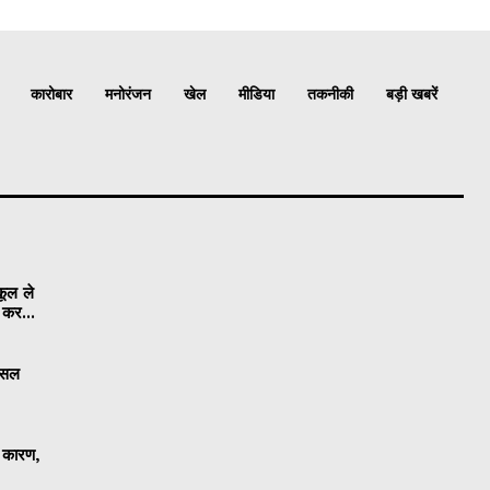
कारोबार
मनोरंजन
खेल
मीडिया
तकनीकी
बड़ी खबरें
कूल ले
ी कर...
 फसल
ा कारण,