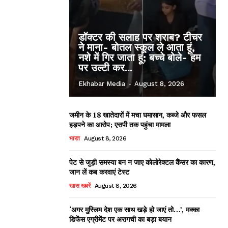
डॉक्टर की सलाह पर शराब? टीचर
ने माना- बोतल स्कूल ले आता हूं,
नशे में गिर जाता हूं; बच्चे बोले- हम
पर उल्टी कर...
Ekhabar Media
-
August 8, 2026
जमीन के 18 खातेदारों में मचा घमासान, कब्जे और फसल
हड़पने का आरोप; एसपी तक पहुंचा मामला
भारत
August 8, 2026
पेट से जुड़ी समस्या बन न जाए कोलोरेक्टल कैंसर का कारण,
जान लें कब करवाएं टेस्ट
खास खबरें
August 8, 2026
‘अगर मुस्लिम देश एक साथ खड़े हो जाएं तो…’, मक्का
डिफेंस एग्रीमेंट पर अरागची का बड़ा बयान