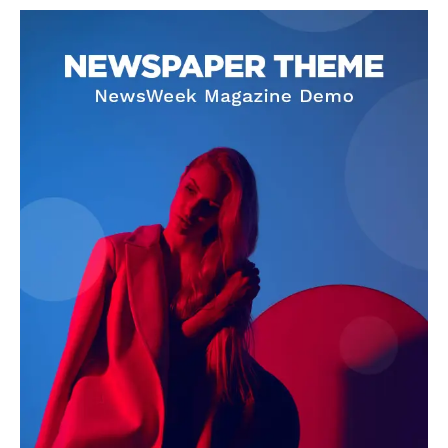
SUBSCRIBE NOW
Company
About
Contact us
Subscription Plans
My account