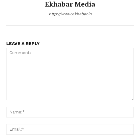
Ekhabar Media
http://www.ekhabar.in
LEAVE A REPLY
Comment:
Na
Ema