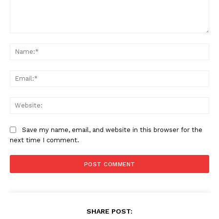
Comment:
Na
Ema
Web
Save my name, email, and website in this browser for the
next time I comment.
SHARE POST: