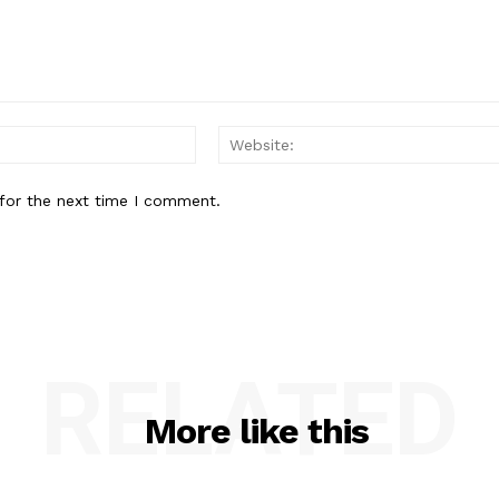
Email:*
for the next time I comment.
RELATED
More like this