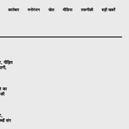
कारोबार
मनोरंजन
खेल
मीडिया
तकनीकी
बड़ी खबरें
, पीड़ित
ठगी,
ने का
 की
ट,
चों संग