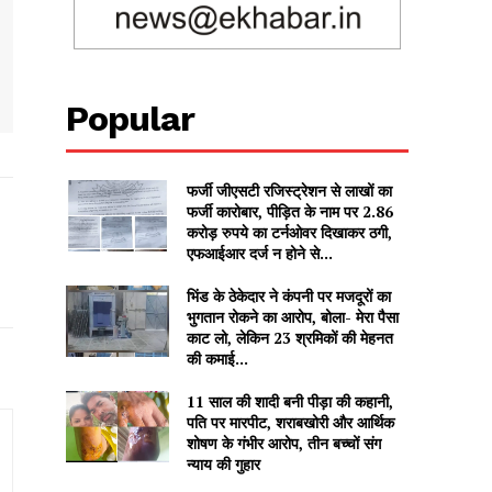
Popular
फर्जी जीएसटी रजिस्ट्रेशन से लाखों का
फर्जी कारोबार, पीड़ित के नाम पर 2.86
करोड़ रुपये का टर्नओवर दिखाकर ठगी,
एफआईआर दर्ज न होने से...
भिंड के ठेकेदार ने कंपनी पर मजदूरों का
भुगतान रोकने का आरोप, बोला- मेरा पैसा
काट लो, लेकिन 23 श्रमिकों की मेहनत
की कमाई...
11 साल की शादी बनी पीड़ा की कहानी,
पति पर मारपीट, शराबखोरी और आर्थिक
शोषण के गंभीर आरोप, तीन बच्चों संग
न्याय की गुहार