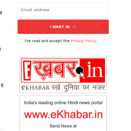
तब
I WANT IN
I've read and accept the
Privacy Policy
.
े
ें