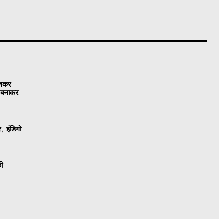
ेजकर
ो बनाकर
, इंडिगो
की