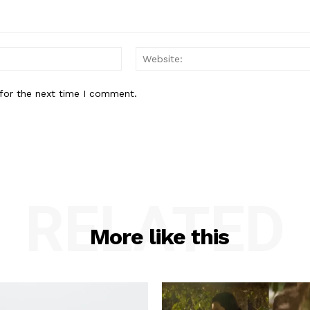
Email:*
for the next time I comment.
RELATED
More like this