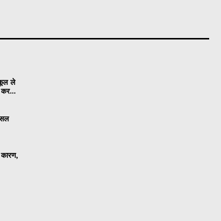
कूल ले
ी कर...
 फसल
ा कारण,