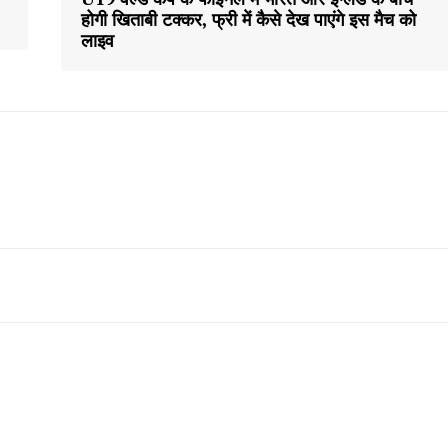
होगी खिताबी टक्कर, फ्री में कैसे देख पाएंगे इस मैच को
About
लाइव
Contact us
Subscription Plans
My account
E NOW