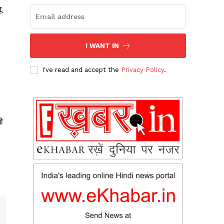
ू
I WANT IN
I've read and accept the
Privacy Policy
.
मी