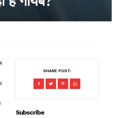
 हैं गायब?
ें
SHARE POST:
ां
ा
Subscribe