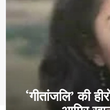
‘गीतांजलि’ की हीरो