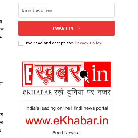
का
I WANT IN
ेस
्म
I've read and accept the
Privacy Policy
.
था
ाव
को
़