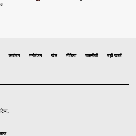
26
कारोबार
मनोरंजन
खेल
मीडिया
तकनीकी
बड़ी खबरें
घटिया,
बजाज